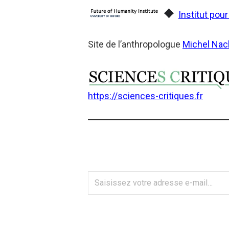
Institut pour
Site de l’anthropologue
Michel Na
https://sciences-critiques.fr
Saisissez
votre
adresse
e-