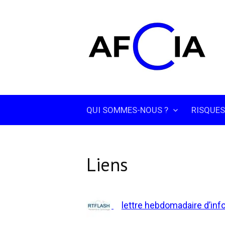
Skip
to
content
QUI SOMMES-NOUS ?
RISQUES
Liens
lettre hebdomadaire d’inf