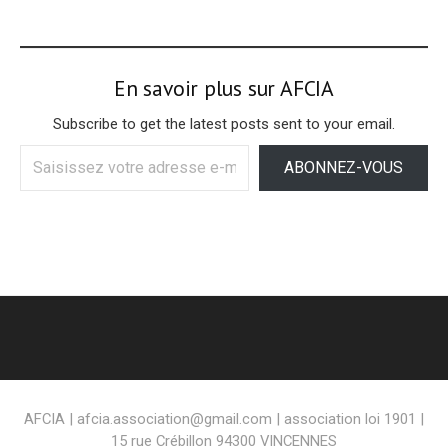
En savoir plus sur AFCIA
Subscribe to get the latest posts sent to your email.
Saisissez
ABONNEZ-VOUS
votre
adresse
e-
mail…
AFCIA | afcia.association@gmail.com | association loi 1901 |
15 rue Crébillon 94300 VINCENNES