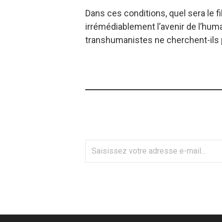
Dans ces conditions, quel sera le f
irrémédiablement l’avenir de l’hum
transhumanistes ne cherchent-ils pa
Saisissez
votre
adresse
e-
mail…