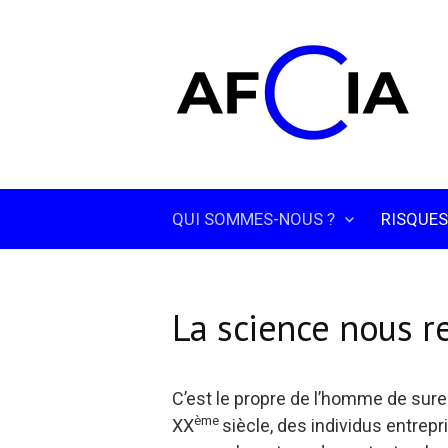
Skip
to
content
QUI SOMMES-NOUS ?
RISQUES
La science nous re
C’est le propre de l’homme de sure
ème
XX
siècle, des individus entrepr