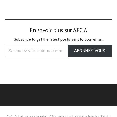
En savoir plus sur AFCIA
Subscribe to get the latest posts sent to your email.
Saisissez
ABONNEZ-VOUS
votre
adresse
e-
mail…
AFCIA | afcia.association@gmail.com | association loi 1901 |