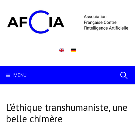
Skip
to
content
Recherc
MENU
L’éthique transhumaniste, une
belle chimère