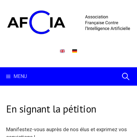
Skip
to
content
Recherc
MENU
En signant la pétition
Manifestez-vous auprès de nos élus et exprimez vos