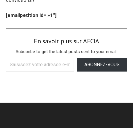
convictions !
[emailpetition id= »1″]
En savoir plus sur AFCIA
Subscribe to get the latest posts sent to your email.
Saisissez
ABONNEZ-VOUS
votre
adresse
e-
mail…