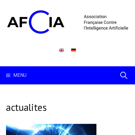
Skip
to
content
Recherc
MENU
actualites