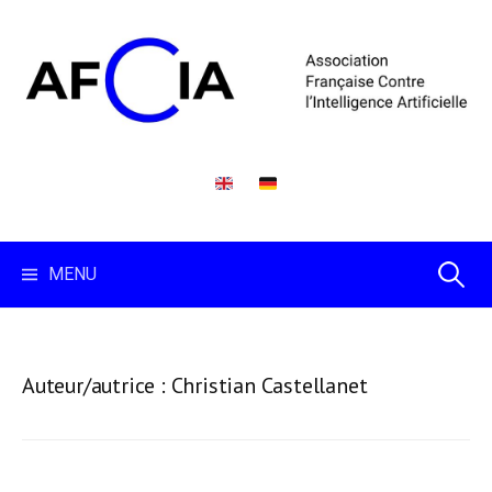
Skip
to
content
Recherc
MENU
Auteur/autrice :
Christian Castellanet