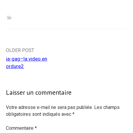
adresse
e-
mail…
Post
OLDER POST
ia-gag–la video en
navigation
ordure2
Laisser un commentaire
Votre adresse e-mail ne sera pas publiée.
Les champs
obligatoires sont indiqués avec
*
Commentaire
*