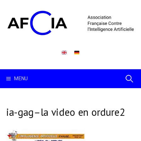
Skip
to
content
Recherc
MENU
ia-gag–la video en ordure2