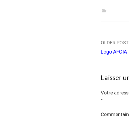
e-
mail…
Post
OLDER POST
Logo AFCIA
naviga
Laisser 
Votre adresse
*
Commentair