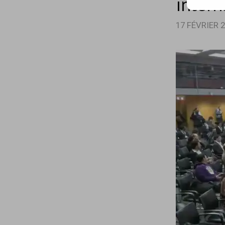
intern
mail…
17 FÉVRIER 