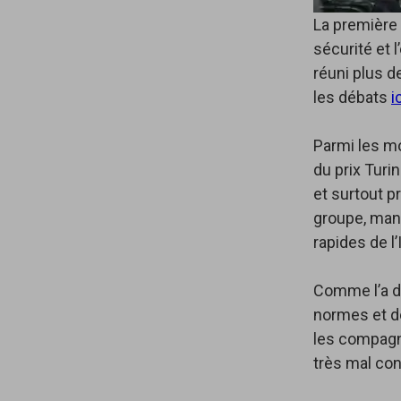
La première 
sécurité et l
réuni plus 
les débats
i
Parmi les mo
du prix Turi
et surtout p
groupe, man
rapides de l
Comme l’a di
normes et de
les compagn
très mal co