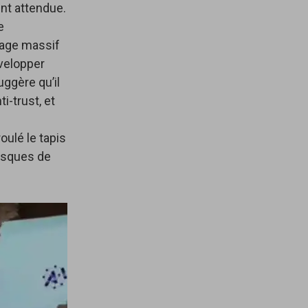
nt attendue.
e
mage massif
évelopper
uggère qu’il
i-trust, et
oulé le tapis
risques de