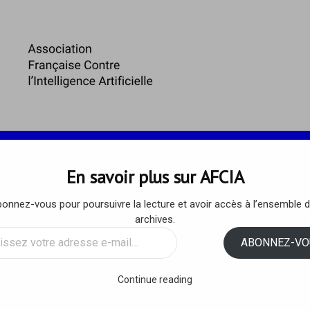
 ET ENJEUX
ARTICLES DE L’AFCIA
RESSOURCES
En savoir plus sur AFCIA
onnez-vous pour poursuivre la lecture et avoir accès à l’ensemble 
ientifiques du monde entier
archives.
ssez
ABONNEZ-VO
nt sur les dangers de l’IA… et
sse
 de Paris renonce à tout co
Continue reading