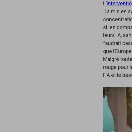
L’
interventi
Il a mis en 
concentrati
si les compa
leurs IA, san
faudrait cas
que l’Europe 
Malgré toute
rouge pour l
l’IA et le be