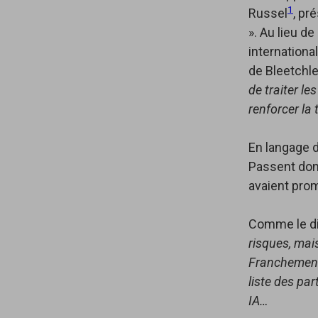
1
Russel
, pr
». Au lieu d
internationa
de Bleetchle
de traiter le
renforcer la 
En langage d
Passent donc
avaient pro
Comme le dit
risques, mais
Franchement,
liste des par
IA…