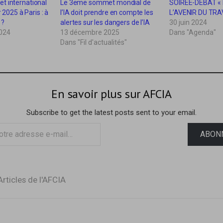
t international
Le 3eme sommet mondial de
SOIREE-DEBAT « 
r 2025 à Paris : à
l’IA doit prendre en compte les
L’AVENIR DU TRA
 ?
alertes sur les dangers de l’IA
30 juin 2024
024
13 décembre 2025
Dans "Agenda"
Dans "Fil d'actualités"
En savoir plus sur AFCIA
Subscribe to get the latest posts sent to your email.
ABON
Articles de l'AFCIA