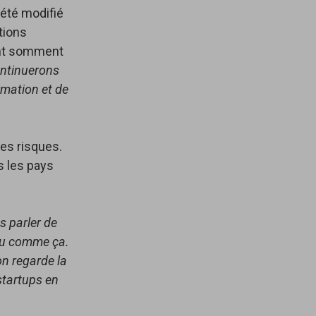
s été modifié
tions
dent somment
ntinuerons
ormation et de
res risques.
s les pays
s parler de
erçu comme ça.
on regarde la
 startups en