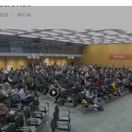
ational
2025
/
AFCIA