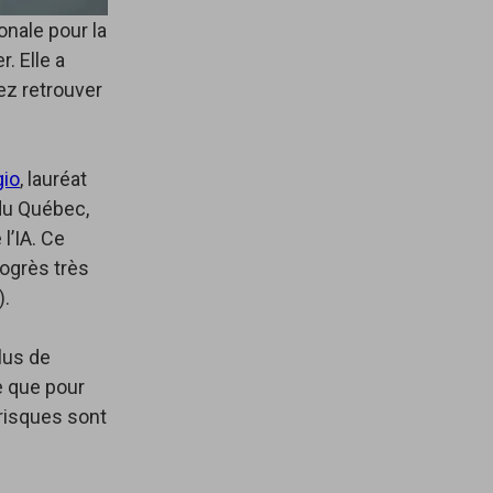
ionale pour la
r. Elle a
ez retrouver
io
, lauréat
 du Québec,
l’IA. Ce
rogrès très
).
plus de
e que pour
risques sont