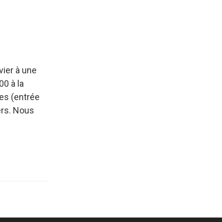
vier à une
00 à la
les (entrée
gers. Nous