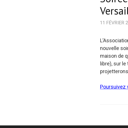
Versai
11 FÉVRIER 
L’Associatio
nouvelle soi
maison de qu
libre), sur l
projetterons
Poursuivez v