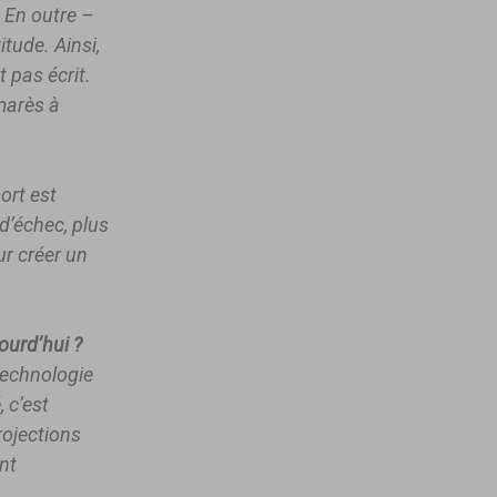
. En outre –
itude. Ainsi,
t pas écrit.
marès à
mort est
 d’échec, plus
ur créer un
ourd’hui ?
technologie
 c’est
rojections
nt