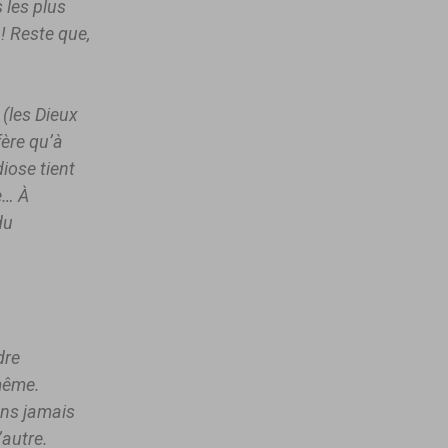
 les plus
! Reste que,
 (les Dieux
fère qu’à
diose tient
e… À
du
dre
-même.
ons jamais
’autre.