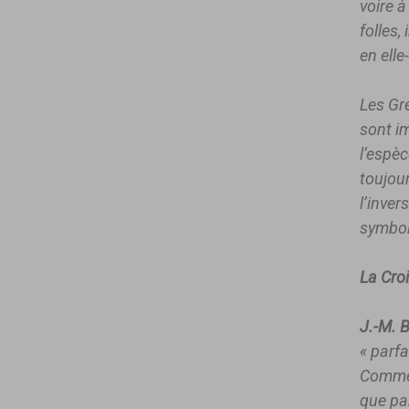
voire 
folles,
en ell
Les Gre
sont im
l’espèc
toujour
l’inver
symbol
La Croi
J.-M. B.
« parfa
Comme 
que par