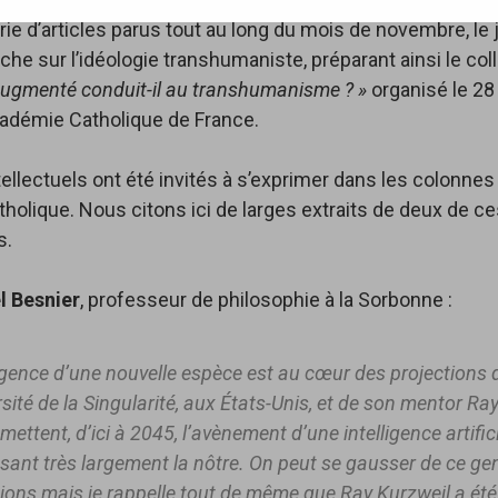
ie d’articles parus tout au long du mois de novembre, le 
he sur l’idéologie transhumaniste, préparant ainsi le col
ugmenté conduit-il au transhumanisme ? »
organisé le 2
cadémie Catholique de France.
tellectuels ont été invités à s’exprimer dans les colonnes
tholique. Nous citons ici de larges extraits de deux de c
s.
l Besnier
, professeur de philosophie à la Sorbonne :
gence d’une nouvelle espèce est au cœur des projections 
rsité de la Singularité, aux États-Unis, et de son mentor Ra
mettent, d’ici à 2045, l’avènement d’une intelligence artifici
sant très largement la nôtre. On peut se gausser de ce ge
tions mais je rappelle tout de même que Ray Kurzweil a été 