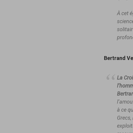
À cet é
science
solitai
profon
Bertrand Ve
La Croi
l’homm
Bertran
l’amour
à ce qu
Grecs, 
exploit