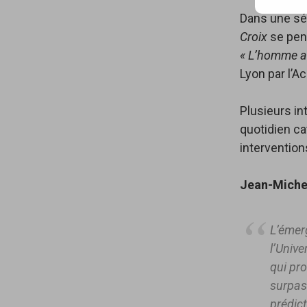
mail…
Dans une sér
Croix
se penc
« L’homme a
Lyon par l’A
Plusieurs in
quotidien ca
intervention
Jean-Miche
L’émer
l’Unive
qui pro
surpas
prédic