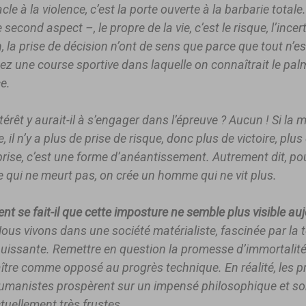
cle à la violence, c’est la porte ouverte à la barbarie totale
e second aspect –, le propre de la vie, c’est le risque, l’incert
n, la prise de décision n’ont de sens que parce que tout n’es
ez une course sportive dans laquelle on connaîtrait le pal
e.
térêt y aurait-il à s’engager dans l’épreuve ? Aucun ! Si la 
, il n’y a plus de prise de risque, donc plus de victoire, plus
prise, c’est une forme d’anéantissement. Autrement dit, po
qui ne meurt pas, on crée un homme qui ne vit plus.
 se fait-il que cette imposture ne semble plus visible auj
ous vivons dans une société matérialiste, fascinée par la 
puissante. Remettre en question la promesse d’immortalité,
ître comme opposé au progrès technique. En réalité, les p
umanistes prospèrent sur un impensé philosophique et so
ctuellement très frustes.