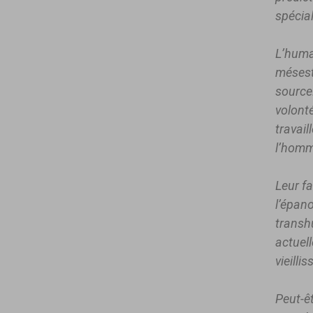
spécia
L’huma
mésest
source.
volont
travail
l’homme
Leur fa
l’épan
transh
actuel
vieilli
Peut-ê