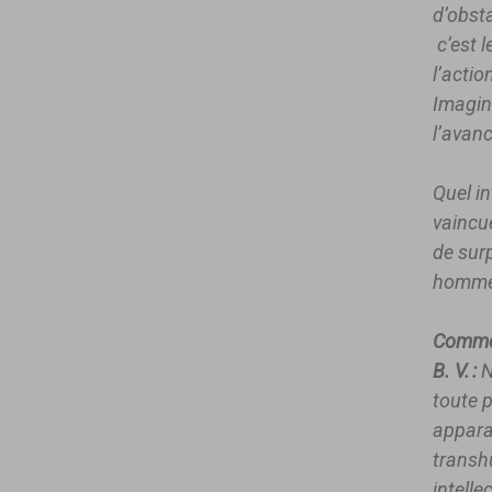
d’obsta
c’est l
l’actio
Imagin
l’avanc
Quel in
vaincue
de sur
homme 
Comment
B. V. :
N
toute 
appara
transh
intelle