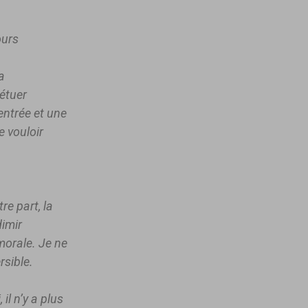
ours
a
pétuer
entrée et une
e vouloir
re part, la
dimir
 morale. Je ne
rsible.
 il n’y a plus