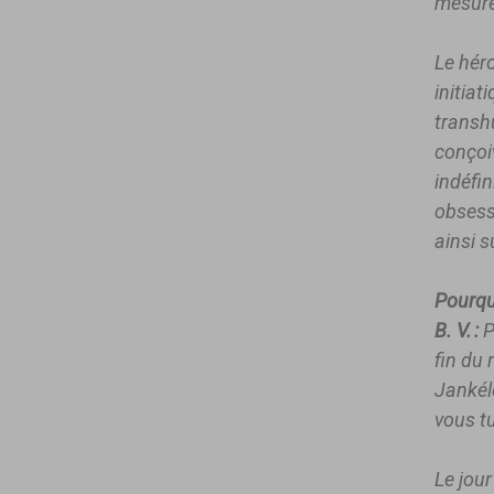
mesure
Le hér
initiat
transhu
conçoiv
indéfin
obsessi
ainsi s
Pourqu
B. V. :
P
fin du
Jankélé
vous t
Le jour