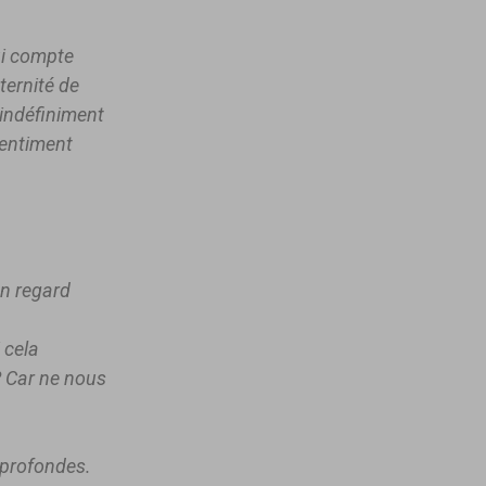
ui compte
éternité de
e indéfiniment
sentiment
un regard
 cela
? Car ne nous
 profondes.