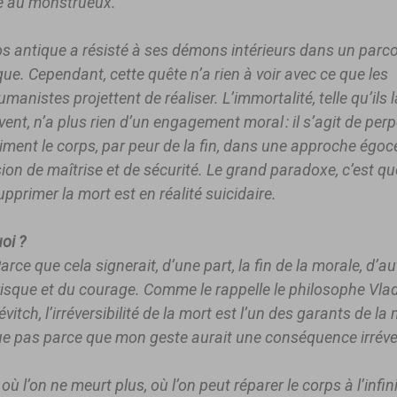
 au monstrueux.
os antique a résisté à ses démons intérieurs dans un parc
ique. Cependant, cette quête n’a rien à voir avec ce que les
manistes projettent de réaliser. L’immortalité, telle qu’ils l
ent, n’a plus rien d’un engagement moral : il s’agit de per
iment le corps, par peur de la fin, dans une approche égoc
on de maîtrise et de sécurité. Le grand paradoxe, c’est qu
upprimer la mort est en réalité suicidaire.
oi ?
arce que cela signerait, d’une part, la fin de la morale, d’aut
 risque et du courage. Comme le rappelle le philosophe Vla
vitch, l’irréversibilité de la mort est l’un des garants de la
ue pas parce que mon geste aurait une conséquence irréve
 où l’on ne meurt plus, où l’on peut réparer le corps à l’infini,