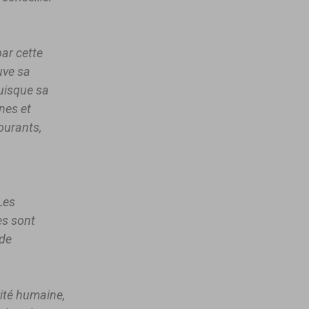
ar cette
uve sa
puisque sa
nes et
ourants,
Les
es sont
 de
ité humaine,