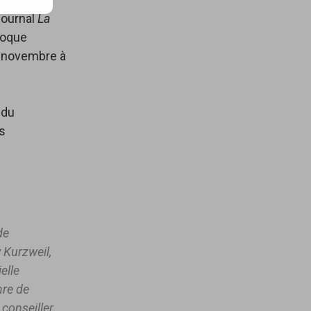
journal
La
loque
8 novembre à
 du
es
de
y Kurzweil,
elle
nre de
conseiller