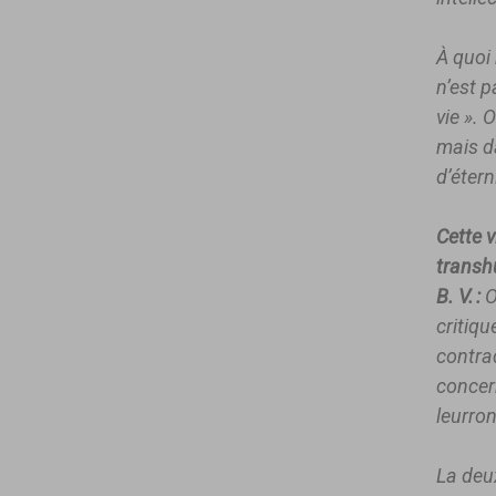
À quoi 
n’est p
vie ». 
mais d
d’étern
Cette v
transh
B. V. :
O
critiq
contrad
concern
leurron
La deu