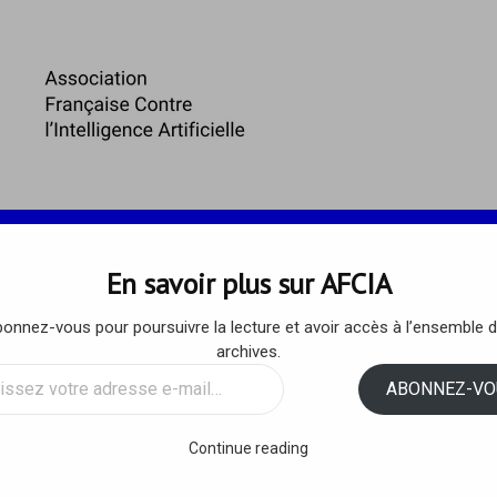
 ET ENJEUX
ARTICLES DE L’AFCIA
RESSOURCES
En savoir plus sur AFCIA
onnez-vous pour poursuivre la lecture et avoir accès à l’ensemble 
5 – ‘La Croix’ dénonce les ill
archives.
ssez
ABONNEZ-VO
anshumanisme
sse
Continue reading
 2015
/
AFCIA