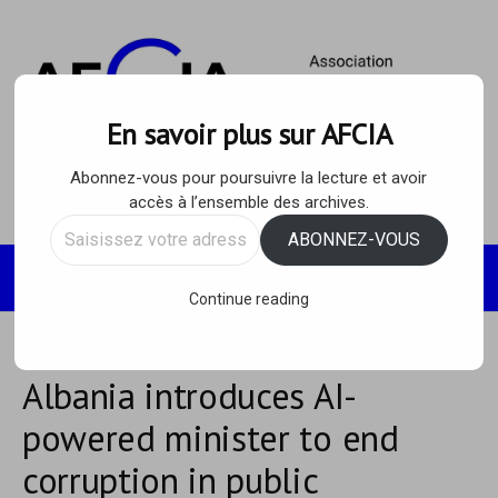
Skip
to
content
En savoir plus sur AFCIA
Abonnez-vous pour poursuivre la lecture et avoir
accès à l’ensemble des archives.
Saisissez
ABONNEZ-VOUS
votre
Recherc
MENU
adresse
Continue reading
e-
mail…
Albania introduces AI-
powered minister to end
corruption in public