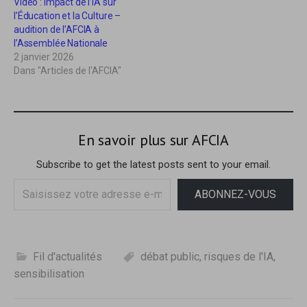
Vidéo : Impact de l’IA sur
r
v
e
r
l’Éducation et la Culture –
d
e
audition de l’AFCIA à
a
d
n
a
l’Assemblée Nationale
s
n
2 janvier 2026
u
s
n
u
Dans "Articles de l'AFCIA"
e
n
n
e
o
n
u
o
v
u
e
v
l
e
En savoir plus sur AFCIA
l
l
e
l
f
e
Subscribe to get the latest posts sent to your email.
e
f
n
e
ê
n
Saisissez
t
ê
ABONNEZ-VOUS
r
t
votre
e
r
)
e
adresse
)
e-
mail…
Fil d'actualités
débat public
,
risques de l'IA
,
sensibilisation