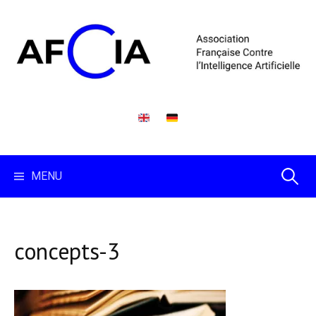
Skip
to
content
Recherc
MENU
concepts-3