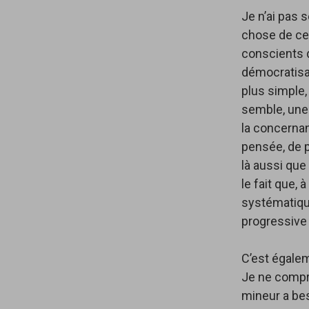
Je n’ai pas s
chose de ce 
conscients d
démocratisat
plus simple,
semble, une 
la concernan
pensée, de p
là aussi que
le fait que,
systématiqu
progressive
C’est égale
Je ne compr
mineur a bes