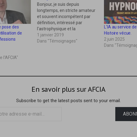
Bonjour, je suis depuis
longtemps, en stricte amateur
et souvent incompétent par
définition, intéressé par
e pose des
L’IA au service de
l'astrophysique et la
tilisation de
Histoire vécue.
mécanique quantique.je pense
1 janvier 2019
ofessions
2 juin 2025
et j'espère être par là-même un
Dans "Témoignages"
Dans "Témoigna
homme normal de ce siècle.Les
découvertes en mécaniques
e l'AFCIA"
quantiques sont absolument
fabuleuses, elles nous invitent
directement, à mon sens, à
prendre conscience à…
En savoir plus sur AFCIA
Subscribe to get the latest posts sent to your email.
ABON