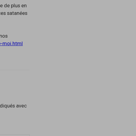
ue de plus en
 ces satanées
 nos
e-moi.html
ndiqués avec