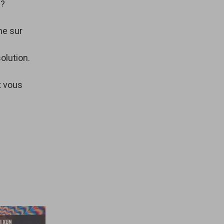
 ?
ne sur
olution.
t vous