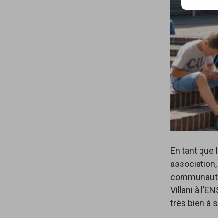
mail…
En tant que 
association,
communauté. 
Villani à l’E
très bien à 