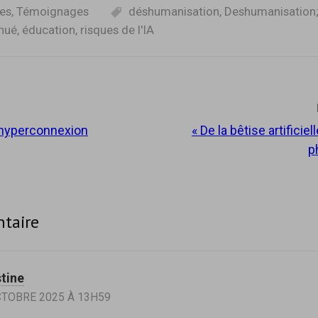
es
,
Témoignages
déshumanisation
,
Deshumanisation;
nué
,
éducation
,
risques de l'IA
l’hyperconnexion
« De la bêtise artificiel
tion
p
taire
stine
CTOBRE 2025 À 13H59