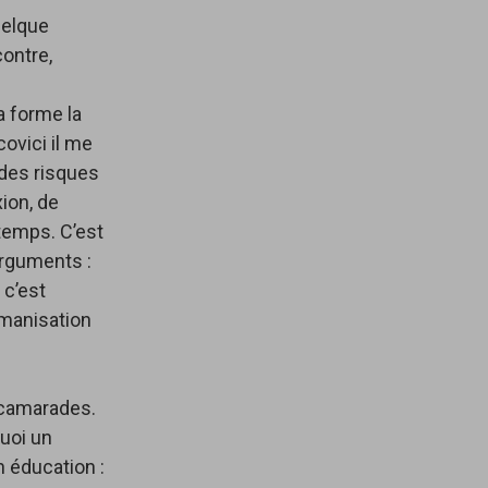
quelque
contre,
a forme la
ovici il me
 des risques
ion, de
temps. C’est
arguments :
 c’est
umanisation
 camarades.
uoi un
n éducation :