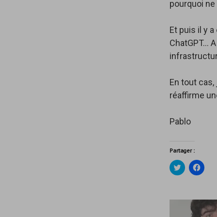
pourquoi ne 
Et puis il 
ChatGPT… A u
infrastructu
En tout cas,
réaffirme un
Pablo
Partager :
C
C
l
l
i
i
q
q
u
u
e
e
z
z
p
p
o
o