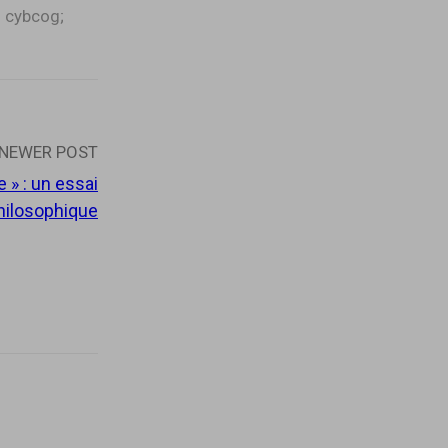
 cybcog;
NEWER POST
le » : un essai
hilosophique