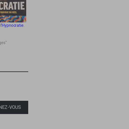
 l’Hypnocratie.
ges"
NEZ-VOUS