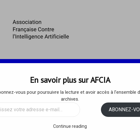
 ET ENJEUX
ARTICLES DE L’AFCIA
RESSOURCES
En savoir plus sur AFCIA
onnez-vous pour poursuivre la lecture et avoir accès à l’ensemble 
éen nous écrit…
archives.
ssez
ABONNEZ-VO
 2025
/
AFCIA
/
1 COMMENTAIRE
sse
Continue reading