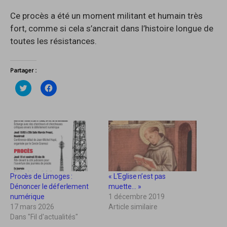
Ce procès a été un moment militant et humain très
fort, comme si cela s’ancrait dans l’histoire longue de
toutes les résistances.
Partager :
C
C
l
l
i
i
q
q
u
u
e
e
z
z
p
p
o
o
u
u
r
r
p
p
a
a
r
r
Procès de Limoges :
« L’Eglise n’est pas
t
t
a
a
Dénoncer le déferlement
muette… »
g
g
numérique
1 décembre 2019
e
e
r
r
17 mars 2026
Article similaire
s
s
Dans "Fil d'actualités"
u
u
r
r