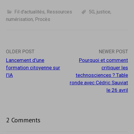
e
r
e-
)
e
)
mail…
Fil d'actualités
,
Ressources
5G
,
justice
,
numérisation
,
Procès
Post
OLDER POST
NEWER POST
Lancement d’une
Pourquoi et comment
navigation
formation citoyenne sur
critiquer les
l’IA
technosciences ? Table
ronde avec Cédric Sauviat
le 26 avril
2 Comments