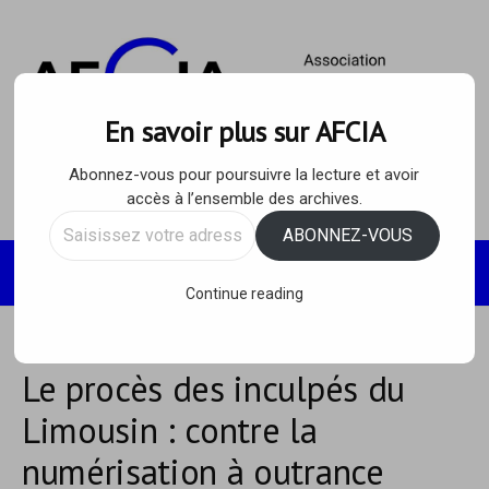
Skip
to
content
En savoir plus sur AFCIA
Abonnez-vous pour poursuivre la lecture et avoir
accès à l’ensemble des archives.
Saisissez
ABONNEZ-VOUS
votre
Recherc
MENU
adresse
Continue reading
e-
mail…
Le procès des inculpés du
Limousin : contre la
numérisation à outrance