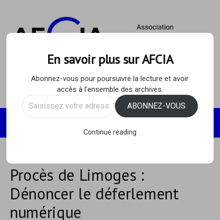
Skip
to
content
En savoir plus sur AFCIA
Abonnez-vous pour poursuivre la lecture et avoir
accès à l’ensemble des archives.
Saisissez
ABONNEZ-VOUS
votre
Recherc
MENU
adresse
Continue reading
e-
mail…
Procès de Limoges :
Dénoncer le déferlement
numérique