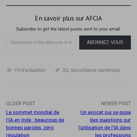
u
s
souhaiterais également
n
u
e
n
contribuer sur le numérique
n
e
En savoir plus sur AFCIA
ou l'IA. Je joins donc deux…
o
n
u
o
v
u
Subscribe to get the latest posts sent to your email.
e
v
l
e
Saisissez
l
l
ABONNEZ-VOUS
e
l
votre
f
e
e
f
adresse
n
e
ê
n
e-
t
ê
r
t
mail…
Fil d'actualités
5G
,
Surveillance numérique
e
r
)
e
)
Post
OLDER POST
NEWER POST
Le sommet mondial de
Un avocat qui se pose
navigation
l’IA en Inde : beaucoup de
des questions sur
bonnes paroles, zéro
l’utilisation de l’IA dans
régulation
les professions