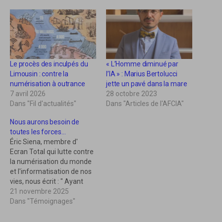
u
u
e
e
z
z
p
p
o
o
u
u
r
r
p
p
a
a
r
r
Le procès des inculpés du
« L’Homme diminué par
t
t
a
a
Limousin : contre la
l’IA » : Marius Bertolucci
g
g
numérisation à outrance
jette un pavé dans la mare
e
e
r
r
7 avril 2026
28 octobre 2023
s
s
Dans "Fil d'actualités"
Dans "Articles de l'AFCIA"
u
u
r
r
T
F
Nous aurons besoin de
w
a
i
c
toutes les forces…
t
e
Éric Siena, membre d'
t
b
e
o
Ecran Total qui lutte contre
r
o
la numérisation du monde
(
k
o
(
et l'informatisation de nos
u
o
vies, nous écrit : " Ayant
v
u
r
v
parcouru les pages de
21 novembre 2025
e
r
votre site internet, j'y ai
Dans "Témoignages"
d
e
a
d
trouvé des textes très
n
a
s
n
intéressants. Je