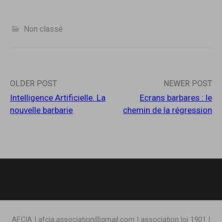
adresse
n
e
ê
n
e-
t
ê
r
t
mail…
Non classé
e
r
)
e
)
Post
OLDER POST
NEWER POST
Intelligence Artificielle. La
Ecrans barbares : le
navigation
nouvelle barbarie
chemin de la régression
AFCIA | afcia.association@gmail.com | association loi 1901 |