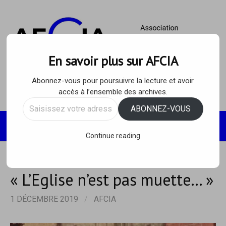
Skip
to
content
En savoir plus sur AFCIA
Abonnez-vous pour poursuivre la lecture et avoir
accès à l’ensemble des archives.
Saisissez
ABONNEZ-VOUS
votre
Recherc
MENU
adresse
Continue reading
e-
mail…
« L’Eglise n’est pas muette… »
1 DÉCEMBRE 2019
/
AFCIA