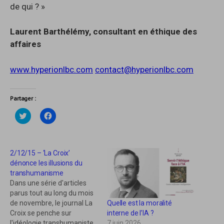
de qui ? »
Laurent Barthélémy, consultant en éthique des
affaires
www.hyperionlbc.com
contact@hyperionlbc.com
Partager :
C
C
l
l
i
i
q
q
u
u
e
e
2/12/15 – ‘La Croix’
z
z
p
p
dénonce les illusions du
o
o
u
u
transhumanisme
r
r
Dans une série d'articles
p
p
a
a
parus tout au long du mois
r
r
Quelle est la moralité
de novembre, le journal La
t
t
a
a
interne de l’IA ?
Croix se penche sur
g
g
7 juin 2026
l'idéologie transhumaniste,