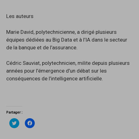
Les auteurs
Marie David, polytechnicienne, a dirigé plusieurs
équipes dédiées au Big Data et à l’IA dans le secteur
de la banque et de l’assurance.
Cédric Sauviat, polytechnicien, milite depuis plusieurs
années pour l’émergence d’un débat sur les
conséquences de l’intelligence artificielle.
Partager :
C
C
l
l
i
i
q
q
u
u