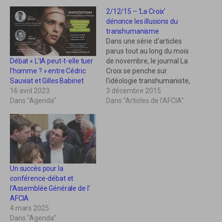
e
e
z
z
2/12/15 – ‘La Croix’
p
p
dénonce les illusions du
o
o
u
u
transhumanisme
r
r
Dans une série d'articles
p
p
a
a
parus tout au long du mois
r
r
Débat « L’IA peut-t-elle tuer
de novembre, le journal La
t
t
a
a
l’homme ? » entre Cédric
Croix se penche sur
g
g
Sauviat et Gilles Babinet
l'idéologie transhumaniste,
e
e
r
r
16 avril 2023
préparant ainsi le colloque
3 décembre 2015
s
s
Dans "Agenda"
"L'homme augmenté
Dans "Articles de l'AFCIA"
u
u
r
r
conduit-il au
T
F
transhumanisme ?"
w
a
i
c
organisé le 28 novembre à
t
e
t
b
Lyon par l'Académie
e
o
Catholique de France.
r
o
(
k
Plusieurs intellectuels ont
o
(
Un succès pour la
été invités à s'exprimer
u
o
conférence-débat et
v
u
dans les…
r
v
l’Assemblée Générale de l’
e
r
AFCIA
d
e
a
d
4 mars 2025
n
a
s
n
Dans "Agenda"