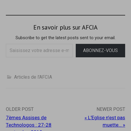
u
s
n
u
e
n
n
e
o
n
u
o
v
u
En savoir plus sur AFCIA
e
v
l
e
l
l
Subscribe to get the latest posts sent to your email.
e
l
f
e
Saisissez
e
f
ABONNEZ-VOUS
n
e
votre
ê
n
t
ê
adresse
r
t
e
r
e-
)
e
)
mail…
Articles de l'AFCIA
Post
OLDER POST
NEWER POST
7èmes Assises de
« L’Eglise n’est pas
navigation
Technologos : 27-28
muette… »