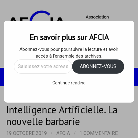
Skip
to
content
En savoir plus sur AFCIA
Abonnez-vous pour poursuivre la lecture et avoir
accès à l’ensemble des archives.
Saisissez
ABONNEZ-VOUS
votre
Recherc
MENU
adresse
Continue reading
e-
mail…
Intelligence Artificielle. La
nouvelle barbarie
19 OCTOBRE 2019
/
AFCIA
/
1 COMMENTAIRE