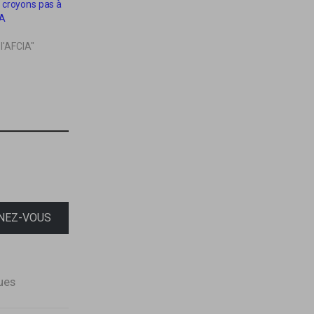
 croyons pas à
IA
 l'AFCIA"
NEZ-VOUS
ues