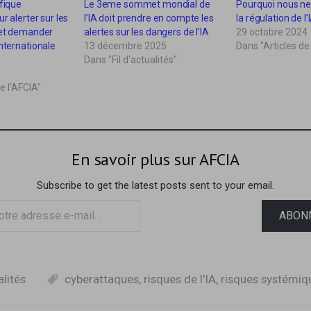
ifique
Le 3eme sommet mondial de
Pourquoi nous ne
ur alerter sur les
l’IA doit prendre en compte les
la régulation de l’
 et demander
alertes sur les dangers de l’IA
29 octobre 2024
internationale
13 décembre 2025
Dans "Articles de
Dans "Fil d'actualités"
e l'AFCIA"
En savoir plus sur AFCIA
Subscribe to get the latest posts sent to your email.
ABON
alités
cyberattaques
,
risques de l'IA
,
risques systémiq