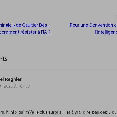
hinale » de Gaultier Bès :
Pour une Convention c
tion
comment résister à l’IA ?
l’Intelligen
nts
el Regnier
AI 2026 À 16H37
ours, l\’info qui m\’a le plus surpris – et à vrai dire, pas déplu d