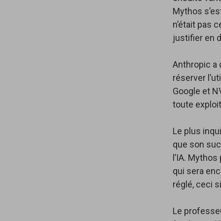
Mythos s’est
n’était pas c
justifier en 
Anthropic a 
réserver l’u
Google et NV
toute exploi
Le plus inqu
que son succ
l’IA. Mythos
qui sera enc
réglé, ceci 
Le professeu