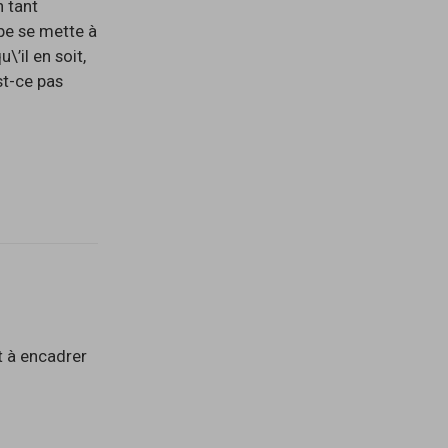
n tant
pe se mette à
’il en soit,
st-ce pas
nt à encadrer