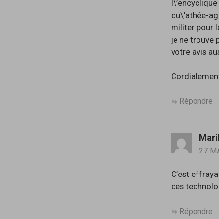
l\’encyclique
qu\’athée-agn
militer pour 
je ne trouve 
votre avis aus
Cordialement
Répondre
Mari
27 M
C’est effraya
ces technolo
Répondre