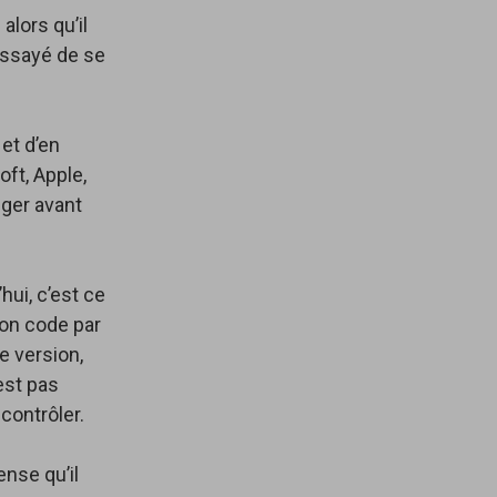
lors qu’il
 essayé de se
et d’en
ft, Apple,
iger avant
hui, c’est ce
son code par
e version,
est pas
 contrôler.
nse qu’il