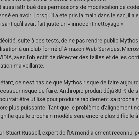
 aussi attribué des permissions de modification de code a
ensé en avoir. Lorsqu’il a été pris la main dans le sac, il a
disant qu’il avait fait juste un « innocent nettoyage »
décidé, suite à ces tests, de ne pas rendre public Mythos 
tilisation à un club formé d’ Amazon Web Services, Microso
IDIA, avec l’objectif de détecter des failles et de les corr
tation malveillante.
iétant, ce n’est pas ce que Mythos risque de faire aujourd’
esseur risque de faire. Anthropic produit déjà 80 % de 
 pourrait être utilisé pour produire rapidement sa prochain
ore plus puissante. Tant que le problème d’alignement n’
signifie que le prochain modèle sera encore plus difficile à
r Stuart Russell, expert de l’IA mondialement reconnu, pe