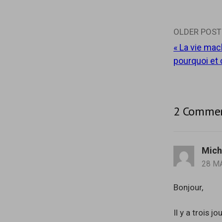
e
l
f
e
e
f
n
e
ê
n
Post
OLDER POST
t
ê
r
t
e
r
« La vie mac
)
e
naviga
)
pourquoi et 
2 Comme
Mich
28 M
Bonjour,
Il y a trois j