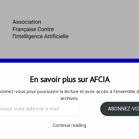
 ET ENJEUX
ARTICLES DE L’AFCIA
RESSOURCES
En savoir plus sur AFCIA
onnez-vous pour poursuivre la lecture et avoir accès à l’ensemble 
, une IA trop dangereuse pou
archives.
ssez
ABONNEZ-VO
 sur Internet
sse
Continue reading
/
AFCIA
/
2 COMMENTS