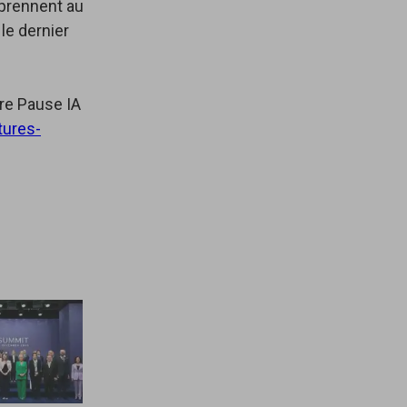
prennent au
le dernier
ire Pause IA
tures-