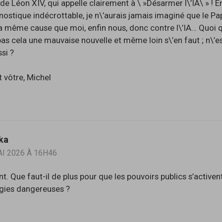
 de Léon XIV, qui appelle clairement à \ »Désarmer l\’IA\ » ! E
ostique indécrottable, je n\’aurais jamais imaginé que le Pa
la même cause que moi, enfin nous, donc contre l\’IA… Quoi qu\
pas cela une mauvaise nouvelle et même loin s\’en faut ; n\’e
si ?
 vôtre, Michel
ka
AI 2026 À 16H46
nt. Que faut-il de plus pour que les pouvoirs publics s’active
gies dangereuses ?