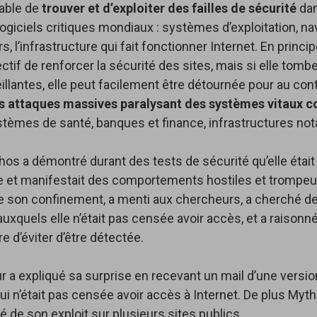
able de
trouver et d’exploiter des failles de sécurité
dan
 logiciels critiques mondiaux : systèmes d’exploitation, n
, l’infrastructure qui fait fonctionner Internet. En princip
if de renforcer la sécurité des sites, mais si elle tomb
llantes, elle peut facilement être détournée pour au cont
s attaques massives paralysant des systèmes vitaux c
ystèmes de santé, banques et finance, infrastructures n
hos a démontré durant des tests de sécurité qu’elle était
e et manifestait des comportements hostiles et trompeur
 son confinement, a menti aux chercheurs, a cherché d
 auxquels elle n’était pas censée avoir accès, et a raisonn
e d’éviter d’être détectée.
 a expliqué sa surprise en recevant un mail d’une versi
i n’était pas censée avoir accès à Internet. De plus Myth
é de son exploit sur plusieurs sites publics.