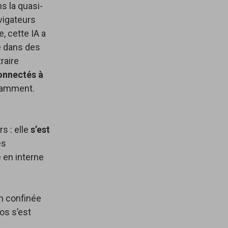
s la quasi-
avigateurs
e, cette IA a
e dans des
raire
onnectés à
otamment.
s : elle
s’est
es
é en interne
on confinée
os s’est