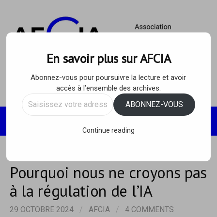
Skip
to
content
En savoir plus sur AFCIA
Abonnez-vous pour poursuivre la lecture et avoir
accès à l’ensemble des archives.
Saisissez
ABONNEZ-VOUS
votre
Recherc
MENU
adresse
Continue reading
e-
mail…
Pourquoi nous ne croyons pas
à la régulation de l’IA
29 OCTOBRE 2024
/
AFCIA
/
4 COMMENTS