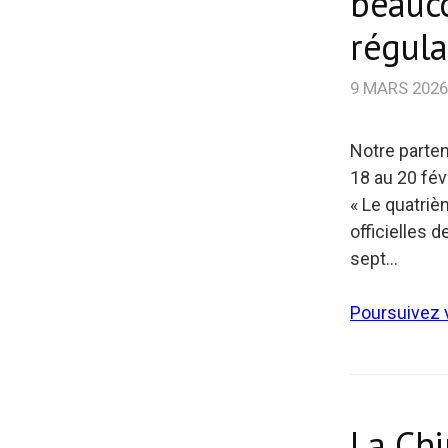
beauco
régula
9 MARS 2026
Notre parte
18 au 20 févr
« Le quatriè
officielles 
sept…
Poursuivez v
La Chi