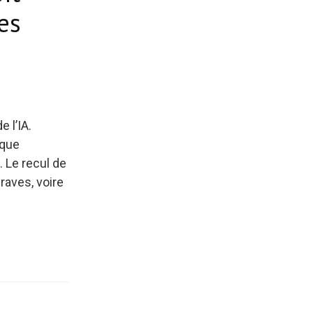
es
 l’IA.
aque
. Le recul de
raves, voire