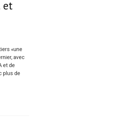
 et
tiers «une
ernier, avec
A et de
c plus de