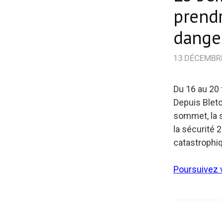
prendr
danger
13 DÉCEMBR
Du 16 au 20 
Depuis Bletc
sommet, la s
la sécurité 
catastrophi
Poursuivez v