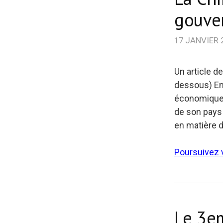
gouver
17 JANVIER 
Un article d
dessous) En
économique A
de son pays
en matière d
Poursuivez v
Le 3e