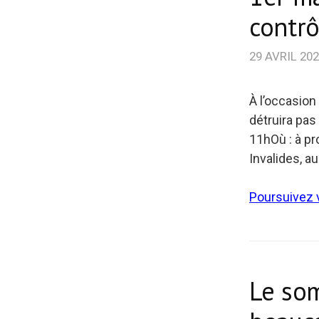
contrô
29 AVRIL 20
​À l’occasio
détruira pas
11hOù : à pr
Invalides, au
Poursuivez v
Le som