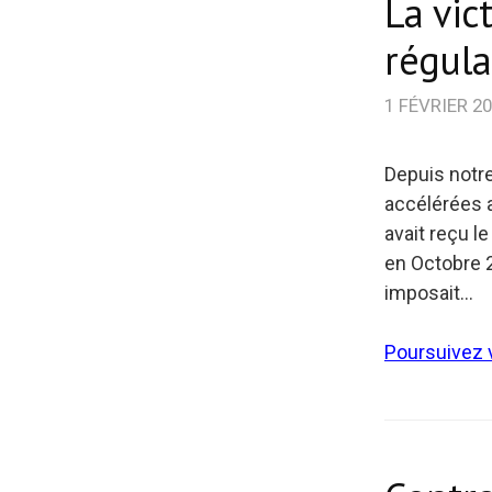
La vic
régula
1 FÉVRIER 2
Depuis notre
accélérées a
avait reçu l
en Octobre 20
imposait…
Poursuivez v