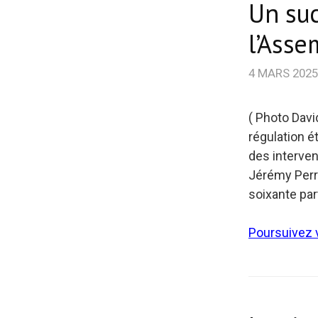
Un suc
l’Asse
4 MARS 2025
( Photo Davi
régulation ét
des interven
Jérémy Perre
soixante par
Poursuivez v