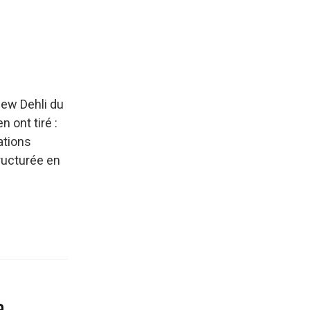
New Dehli du
n ont tiré :
ations
tructurée en
a