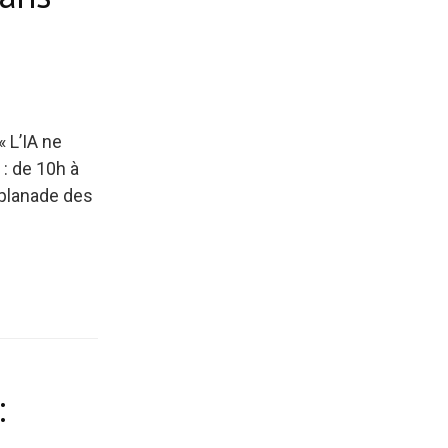
« L’IA ne
: de 10h à
esplanade des
: