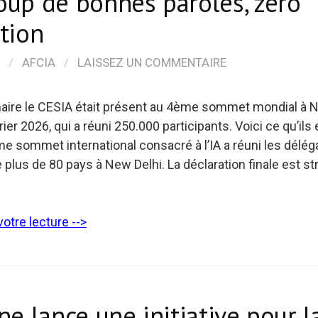
up de bonnes paroles, zéro
tion
/
AFCIA
/
LAISSEZ UN COMMENTAIRE
naire le CESIA était présent au 4ème sommet mondial à 
ier 2026, qui a réuni 250.000 participants. Voici ce qu’ils e
me sommet international consacré à l’IA a réuni les délég
de plus de 80 pays à New Delhi. La déclaration finale est s
otre lecture -->
ne lance une initiative pour l