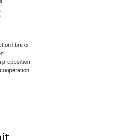
t
ion libre ci-
on
a proposition
 coopération
it