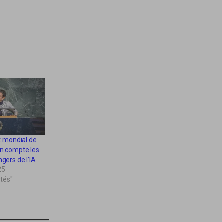
 mondial de
 en compte les
ngers de l’IA
25
ités"