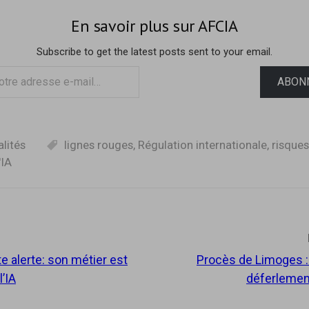
En savoir plus sur AFCIA
Subscribe to get the latest posts sent to your email.
ABON
alités
lignes rouges
,
Régulation internationale
,
risques
'IA
e alerte: son métier est
Procès de Limoges :
tion
’IA
déferlemen