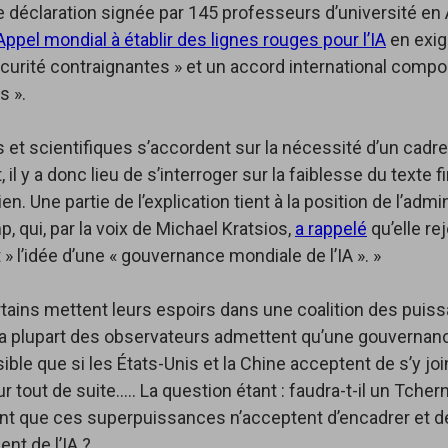
e déclaration signée par 145 professeurs d’université en
Appel mondial à établir des lignes rouges pour l’IA
en exig
curité contraignantes » et un accord international compo
s ».
ls et scientifiques s’accordent sur la nécessité d’un cadr
 il y a donc lieu de s’interroger sur la faiblesse du texte f
. Une partie de l’explication tient à la position de l’admi
, qui, par la voix de Michael Kratsios,
a rappelé
qu’elle rej
 » l’idée d’une « gouvernance mondiale de l’IA ». »
tains mettent leurs espoirs dans une coalition des puis
a plupart des observateurs admettent qu’une gouvernan
ible que si les États-Unis et la Chine acceptent de s’y jo
r tout de suite….. La question étant : faudra-t-il un Tchern
ant que ces superpuissances n’acceptent d’encadrer et de 
nt de l’IA ?