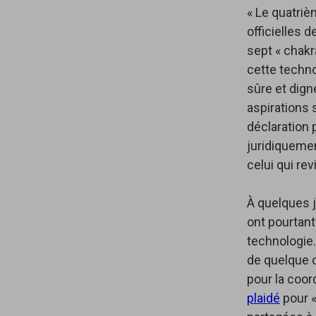
« Le quatriè
officielles 
sept « chakr
cette techno
sûre et dign
aspirations s
déclaration p
juridiquemen
celui qui rev
À quelques jo
ont pourtant
technologie
de quelque 
pour la coor
plaidé
pour «