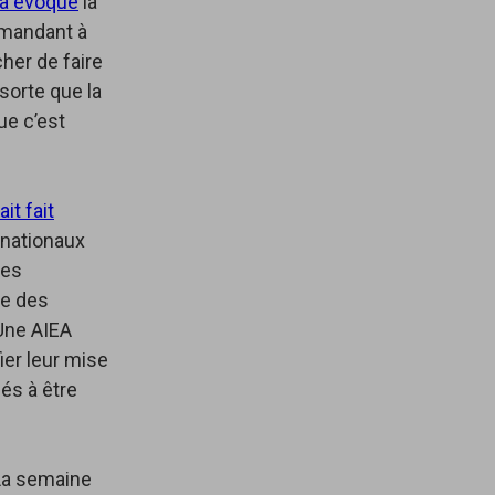
a évoqué
la
demandant à
her de faire
sorte que la
ue c’est
ait fait
ernationaux
les
ie des
 Une AIEA
ier leur mise
és à être
La semaine