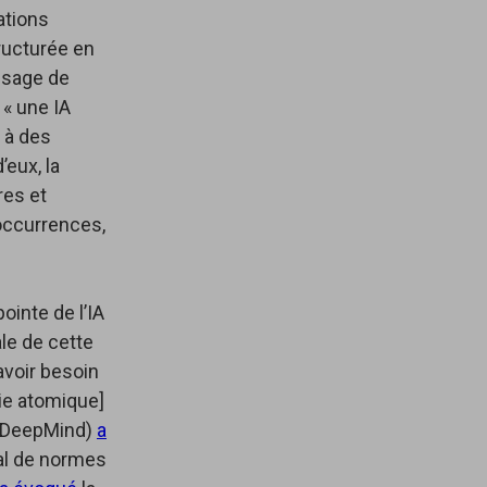
ations
tructurée en
’usage de
 « une IA
 à des
’eux, la
res et
 occurrences,
pointe de l’IA
le de cette
avoir besoin
ie atomique]
le DeepMind)
a
mal de normes