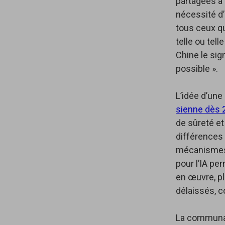
partagées à 
nécessité d’
tous ceux q
telle ou tel
Chine le sig
possible ».
L’idée d’une
sienne dès 
de sûreté et
différences 
mécanismes d
pour l’IA pe
en œuvre, pl
délaissés, c
La communau