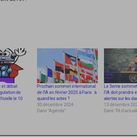
 et débat
Prochain sommet international
Le 3eme sommet
égulation de
de l’IA en février 2025 à Paris : à
l’IA doit prendre
ificielle le 10
quand les actes ?
alertes sur les da
30 décembre 2024
13 décembre 20
Dans "Agenda"
Dans "Fil d'actual