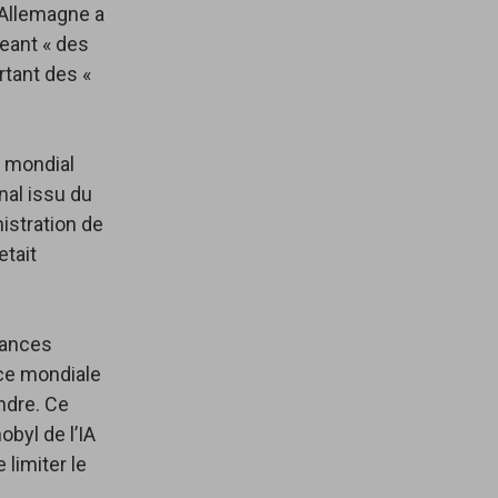
 Allemagne a
eant « des
rtant des «
e mondial
inal issu du
nistration de
etait
sances
ce mondiale
indre. Ce
obyl de l’IA
limiter le