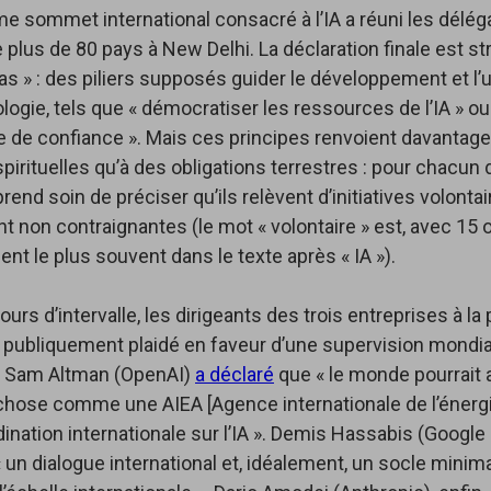
me sommet international consacré à l’IA a réuni les délég
de plus de 80 pays à New Delhi. La déclaration finale est s
as » : des piliers supposés guider le développement et l
logie, tels que « démocratiser les ressources de l’IA » ou
e de confiance ». Mais ces principes renvoient davantage
pirituelles qu’à des obligations terrestres : pour chacun d
rend soin de préciser qu’ils relèvent d’initiatives volontai
t non contraignantes (le mot « volontaire » est, avec 15
ient le plus souvent dans le texte après « IA »).
urs d’intervalle, les dirigeants des trois entreprises à la 
 publiquement plaidé en faveur d’une supervision mondia
. Sam Altman (OpenAI)
a déclaré
que « le monde pourrait 
chose comme une AIEA [Agence internationale de l’énerg
dination internationale sur l’IA ». Demis Hassabis (Goog
 un dialogue international et, idéalement, un socle mini