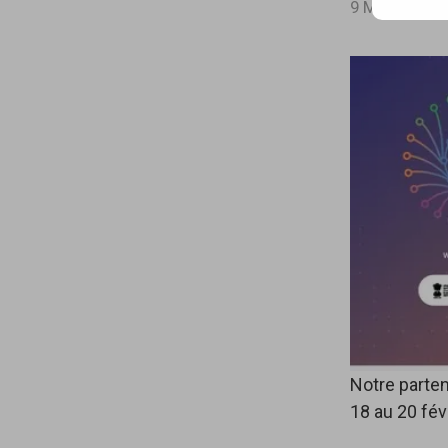
mail…
9 MARS 2026
Notre parten
18 au 20 févr