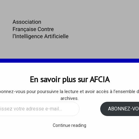
 ET ENJEUX
ARTICLES DE L’AFCIA
RESSOURCES
En savoir plus sur AFCIA
onnez-vous pour poursuivre la lecture et avoir accès à l’ensemble 
met mondial de l’IA en Inde 
archives.
ssez
ABONNEZ-VO
up de bonnes paroles, zéro
sse
tion
Continue reading