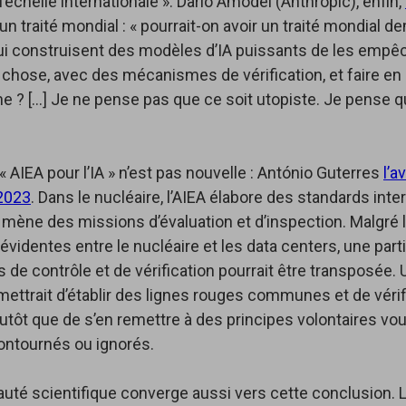
l’échelle internationale ». Dario Amodei (Anthropic), enfin,
un traité mondial : « pourrait-on avoir un traité mondial 
ui construisent des modèles d’IA puissants de les empêc
le chose, avec des mécanismes de vérification, et faire en 
ne ? […] Je ne pense pas que ce soit utopiste. Je pense q
 « AIEA pour l’IA » n’est pas nouvelle : António Guterres
l’av
2023
. Dans le nucléaire, l’AIEA élabore des standards int
 mène des missions d’évaluation et d’inspection. Malgré 
évidentes entre le nucléaire et les data centers, une part
e contrôle et de vérification pourrait être transposée.
rmettrait d’établir des lignes rouges communes et de vérif
utôt que de s’en remettre à des principes volontaires vou
ontournés ou ignorés.
té scientifique converge aussi vers cette conclusion. 