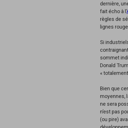
dernière, un
fait écho à l’
règles de sé
lignes rouge
Si industrie
contraignant,
sommet indien
Donald Trump
« totalement
Bien que cer
moyennes, l
ne sera poss
n’est pas pou
(ou pire) av
développeme