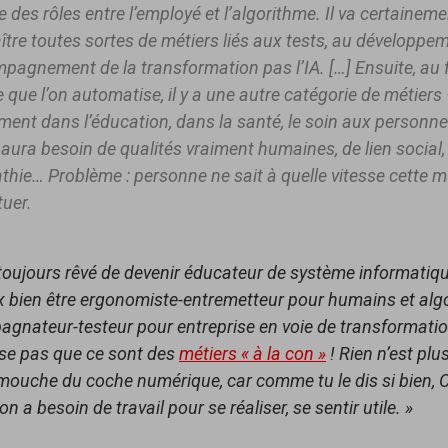
 des rôles entre l’employé et l’algorithme. Il va certainem
tre toutes sortes de métiers liés aux tests, au développem
pagnement de la transformation pas l’IA. […] Ensuite, au f
que l’on automatise, il y a une autre catégorie de métiers
ent dans l’éducation, dans la santé, le soin aux personn
 aura besoin de qualités vraiment humaines, de lien social, 
thie… Problème : personne ne sait à quelle vitesse cette m
tuer.
i toujours rêvé de devenir éducateur de système informatiq
ux bien être ergonomiste-entremetteur pour humains et alg
gnateur-testeur pour entreprise en voie de transformatio
ise pas que ce sont des
métiers « à la con »
! Rien n’est plu
 mouche du coche numérique, car comme tu le dis si bien, C
on a besoin de travail pour se réaliser, se sentir utile. »