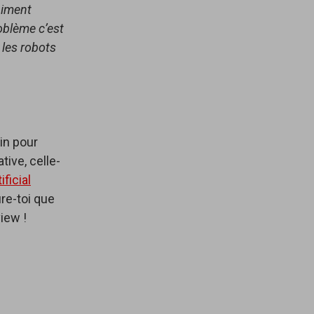
aiment
oblème c’est
 les robots
oin pour
tive, celle-
ficial
ure-toi que
view !