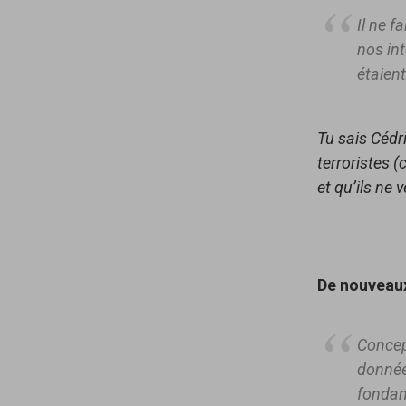
Il ne f
nos int
étaient
Tu sais Cédri
terroristes (
et qu’ils ne 
De nouveau
Concept
donnée
fondame