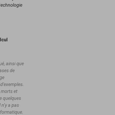
 technologie
lcul
ué, ainsi que
ases de
age
r d’exemples.
 morts et
de quelques
 n’y a pas
nformatique.