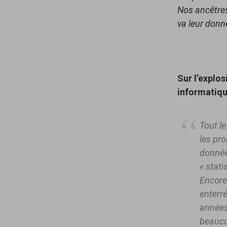
Nos ancêtres
va leur donne
Sur l’explos
informatiq
Tout le
les pr
donnée
« stat
Encore 
enterré
années
beauco