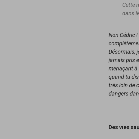
Cette 
dans l
Non Cédric !
complètement
Désormais, je
jamais pris 
menaçant à t
quand tu dis
très loin de 
dangers dans 
Des vies sau