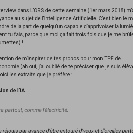
nterview dans L’OBS de cette semaine (1er mars 2018) m’
yance au sujet de l’Intelligence Artificielle. C’est bien le 
ndre de la part de quelqu’un capable d’apprivoiser la lumi
t tu fais, parce que moi ça fait trois fois que je me brûl
umettes) !
intention de m’inspirer de tes propos pour mon TPE de
nomie (ah oui, j’ai oublié de te préciser que je suis élèv
ici les extraits que je préfère :
sion de l’IA
ra partout, comme l’électricité.
 réjouis par avance d’être entouré d’yeux et d’oreilles partou