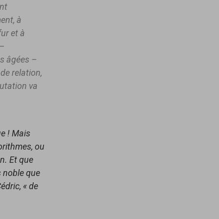
ent
ent, à
ur et à
 –
es âgées –
de relation,
utation va
ue ! Mais
orithmes, ou
n. Et que
s noble que
édric, « de