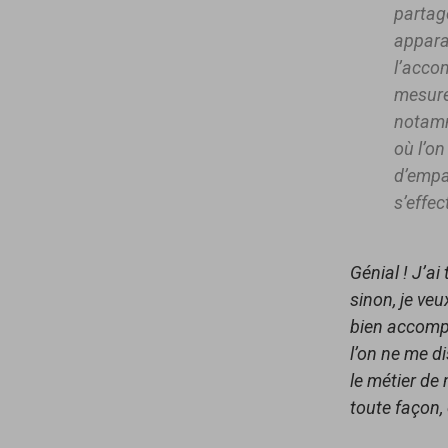
partage
apparaî
l’accom
mesure 
notamm
où l’on
d’empa
s’effec
Génial ! J’a
sinon, je ve
bien accompa
l’on ne me d
le métier de
toute façon, 