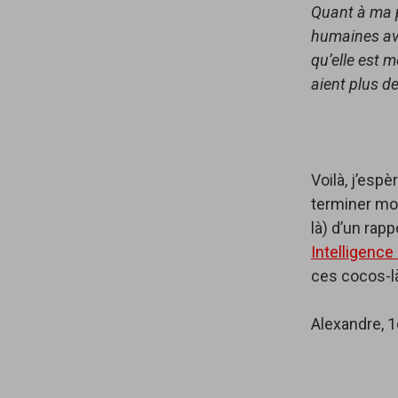
Quant à ma p
humaines ave
qu’elle est m
aient plus d
Voilà, j’espè
terminer mon
là) d’un rapp
Intelligence 
ces cocos-là
Alexandre, 1