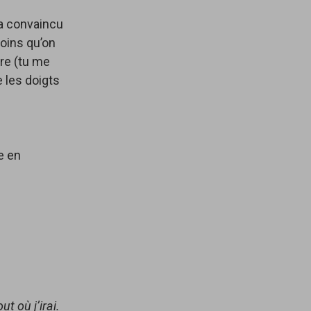
a convaincu
moins qu’on
ère (tu me
e les doigts
e en
t où j’irai.