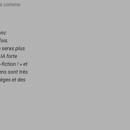
ons comme
onc
ois.
e seras plus
IA forte
iction ! » et
ens sont très
pièges et des