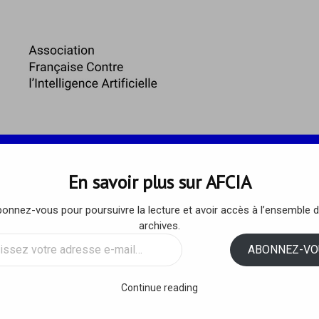
 ET ENJEUX
ARTICLES DE L’AFCIA
RESSOURCES
En savoir plus sur AFCIA
onnez-vous pour poursuivre la lecture et avoir accès à l’ensemble 
8 – « Cher Cédric Villani, je t’
archives.
ssez
ABONNEZ-VO
e dire …
sse
Continue reading
/
AFCIA
/
2 COMMENTS