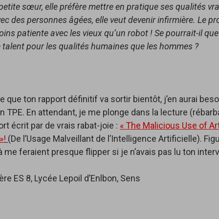
etite sœur, elle préfère mettre en pratique ses qualités vr
c des personnes âgées, elle veut devenir infirmière. Le pr
oins patiente avec les vieux qu’un robot ! Se pourrait-il que
e talent pour les qualités humaines que les hommes ?
re que ton rapport définitif va sortir bientôt, j’en aurai bes
 TPE. En attendant, je me plonge dans la lecture (rébarba
ort écrit par de vrais rabat-joie :
« The Malicious Use of Arti
»!
(De l’Usage Malveillant de l’Intelligence Artificielle). Fig
 me feraient presque flipper si je n’avais pas lu ton inter
ère ES 8, Lycée Lepoil d’Enlbon, Sens