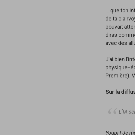
… que ton i
de ta clairvo
pouvait atte
diras commen
avec des all
J’ai bien l’
physique+éco
Première). Vo
Sur la diffu
L’IA se
Youpi ! Je me