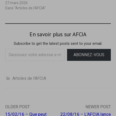
u
s
27 mars 2026
n
u
e
n
Dans "Articles de l'AFCIA"
n
e
o
n
u
o
v
u
e
v
l
e
l
l
En savoir plus sur AFCIA
e
l
f
e
e
f
Subscribe to get the latest posts sent to your email.
n
e
ê
n
Saisissez
t
ê
ABONNEZ-VOUS
r
t
votre
e
r
)
e
adresse
)
e-
mail…
Articles de l'AFCIA
Post
OLDER POST
NEWER POST
15/02/16 – Que peut
22/08/16 – L’AFCIA lance