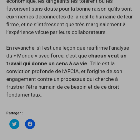
économique, les dirigeants les tolèrent ou les
favorisent sans doute pour la bonne raison qu’ils sont
eux-mêmes déconnectés de la réalité humaine de leur
firme, et ne s’intéressent que très marginalement à
l’expérience vécue par leurs collaborateurs.
En revanche, s’il est une leçon que réaffirme l’analyse
du « Monde » avec force, c’est que
chacun veut un
travail qui donne un sens à sa vie
. Telle est la
conviction profonde de l’AFCIA, et l’origine de son
engagement contre un processus qui cherche à
frustrer l’être humain de ce besoin et de ce droit
fondamentaux.
Partager :
C
C
l
l
i
i
q
q
u
u