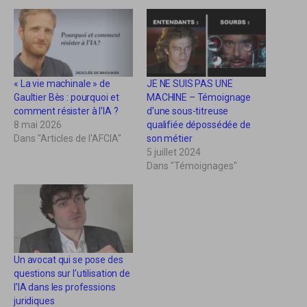
e
e
z
z
p
p
o
o
u
u
r
r
p
p
a
a
r
r
« La vie machinale » de
JE NE SUIS PAS UNE
t
t
a
a
Gaultier Bès : pourquoi et
MACHINE – Témoignage
g
g
comment résister à l’IA ?
d’une sous-titreuse
e
e
r
r
8 mai 2026
qualifiée dépossédée de
s
s
Dans "Articles de l'AFCIA"
son métier
u
u
r
r
5 juillet 2024
T
F
Dans "Témoignages"
w
a
i
c
t
e
t
b
e
o
r
o
(
k
o
(
u
o
v
u
r
v
Un avocat qui se pose des
e
r
questions sur l’utilisation de
d
e
a
d
l’IA dans les professions
n
a
juridiques
s
n