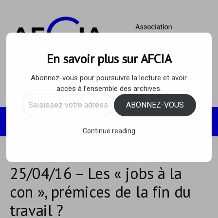
Skip
to
content
En savoir plus sur AFCIA
Abonnez-vous pour poursuivre la lecture et avoir
accès à l’ensemble des archives.
Saisissez
ABONNEZ-VOUS
votre
Recherc
MENU
adresse
Continue reading
e-
mail…
25/04/16 – Les « jobs à la
con », prémices de la fin du
travail ?