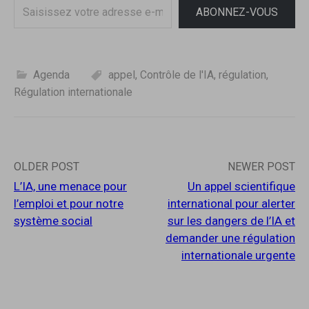
Saisissez
e
f
ABONNEZ-VOUS
n
e
votre
ê
n
t
ê
adresse
r
t
e
r
e-
)
e
)
mail…
Agenda
appel
,
Contrôle de l'IA
,
régulation
,
Régulation internationale
Post
OLDER POST
NEWER POST
L’IA, une menace pour
Un appel scientifique
navigation
l’emploi et pour notre
international pour alerter
système social
sur les dangers de l’IA et
demander une régulation
internationale urgente