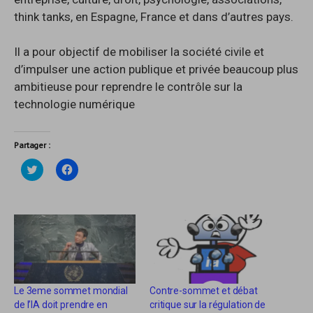
think tanks, en Espagne, France et dans d’autres pays.
Il a pour objectif de mobiliser la société civile et
d’impulser une action publique et privée beaucoup plus
ambitieuse pour reprendre le contrôle sur la
technologie numérique
Partager :
C
C
l
l
i
i
q
q
u
u
e
e
z
z
p
p
o
o
u
u
r
r
p
p
a
a
r
r
Le 3eme sommet mondial
Contre-sommet et débat
t
t
a
a
de l’IA doit prendre en
critique sur la régulation de
g
g