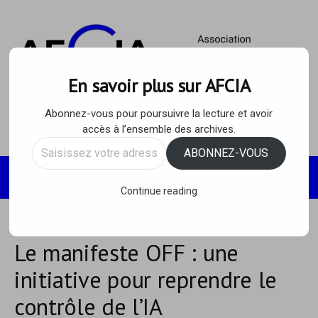
Skip
to
content
En savoir plus sur AFCIA
Abonnez-vous pour poursuivre la lecture et avoir
accès à l’ensemble des archives.
Saisissez
ABONNEZ-VOUS
votre
Recherc
MENU
adresse
Continue reading
e-
mail…
Le manifeste OFF : une
initiative pour reprendre le
contrôle de l’IA