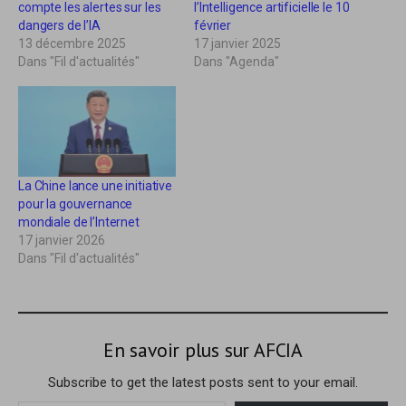
compte les alertes sur les
l’Intelligence artificielle le 10
e
e
r
r
dangers de l’IA
février
s
s
13 décembre 2025
17 janvier 2025
u
u
r
r
Dans "Fil d'actualités"
Dans "Agenda"
T
F
w
a
i
c
t
e
t
b
e
o
r
o
(
k
o
(
u
o
La Chine lance une initiative
v
u
r
v
pour la gouvernance
e
r
mondiale de l’Internet
d
e
a
d
17 janvier 2026
n
a
Dans "Fil d'actualités"
s
n
u
s
n
u
e
n
n
e
o
n
u
o
v
u
En savoir plus sur AFCIA
e
v
l
e
l
l
Subscribe to get the latest posts sent to your email.
e
l
f
e